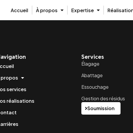
Accueil
À propos
Expertise
Réalisatio
Edit or delete it, then start writing!
avigation
Services
Élagage
ccueil
Abattage
 propos
Essouchage
os services
Gestion des résidus
os réalisations
Soumission
ontact
arrières