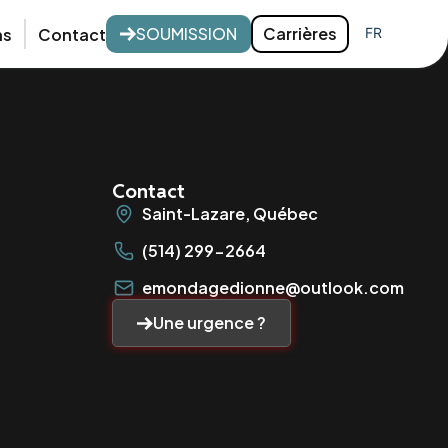
SOUMISSION
Carrières
ns
Contact
FR
EN
Contact
Saint-Lazare, Québec
(514) 299-2664
emondagedionne@outlook.com
Une urgence ?