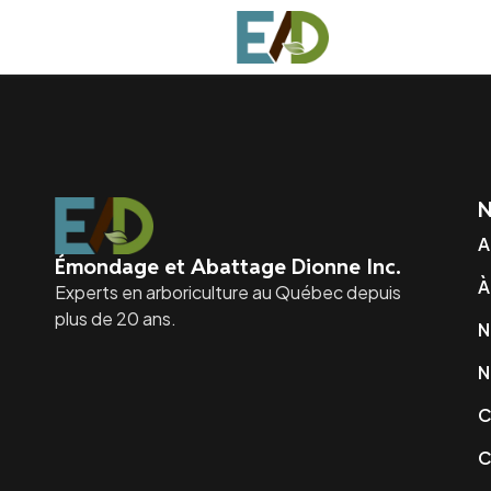
Hello world!
Welcome to WordPress. This is your first post. 
N
A
Émondage et Abattage Dionne Inc.
À
Experts en arboriculture au Québec depuis
plus de 20 ans.
N
N
C
C